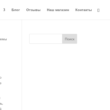
и
Блог
Отзывы
Наш магазин
Контакты
темы
о
е
с
ь,
й