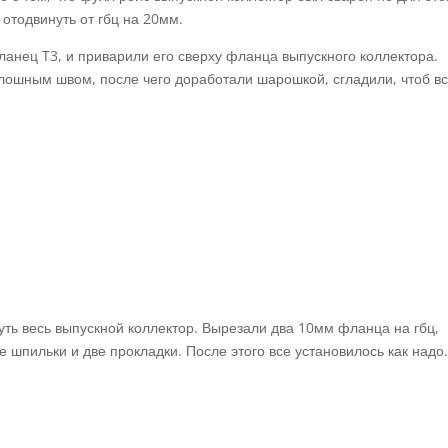
отодвинуть от гбц на 20мм.
анец T3, и приварили его сверху фланца выпускного коллектора.
лошным швом, после чего доработали шарошкой, сгладили, чтоб в
ть весь выпускной коллектор. Вырезали два 10мм фланца на гбц,
е шпильки и две прокладки. После этого все установилось как надо