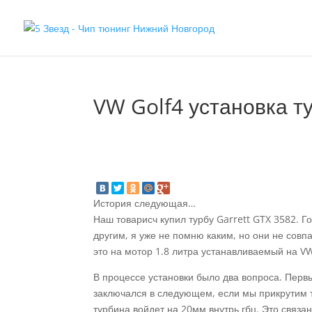
VW Golf4 установка т
История следующая…
Наш товарисч купил турбу Garrett GTX 3582. Г
другим, я уже не помню каким, но они не совп
это на мотор 1.8 литра устанавливаемый на VW
В процессе установки было два вопроса. Перв
заключался в следующем, если мы прикрутим тур
турбина войдет на 20мм внутрь гбц. Это связа