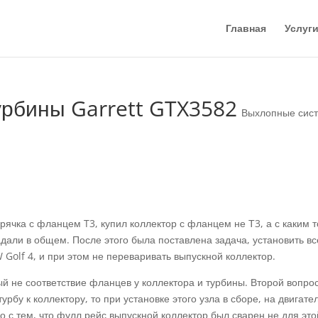
Главная
Услуг
урбины Garrett GTX3582
Выхлопные сис
орячка с фланцем T3, купил коллектор с фланцем не Т3, а с каким т
адали в общем. После этого была поставлена задача, установить вс
 Golf 4, и при этом не переваривать выпускной коллектор.
ый не соответствие фланцев у коллектора и турбины. Второй вопро
бу к коллектору, то при установке этого узла в сборе, на двигател
но с тем, что фулл рейс выпускной коллектор был сварен не для это