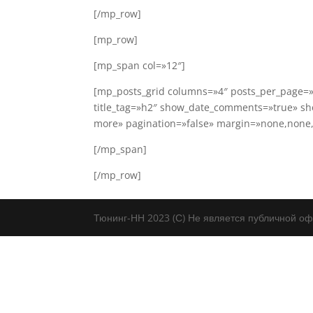
[/mp_row]
[mp_row]
[mp_span col=»12″]
[mp_posts_grid columns=»4″ posts_per_page=
title_tag=»h2″ show_date_comments=»true» sh
more» pagination=»false» margin=»none,none
[/mp_span]
[/mp_row]
Тюнинг-НН 2023 (С) Не является публичной оф