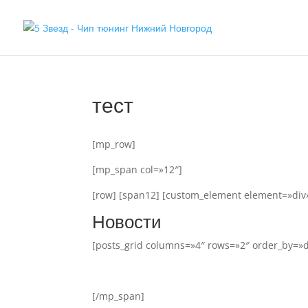
тест
[mp_row]
[mp_span col=»12″]
[row] [span12] [custom_element element=»div
Новости
[posts_grid columns=»4″ rows=»2″ order_by=»
[/mp_span]