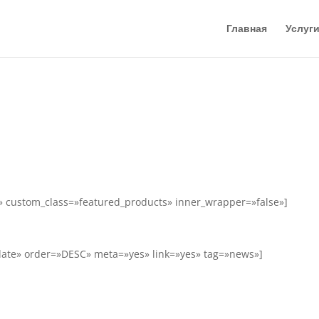
Главная
Услуг
» custom_class=»featured_products» inner_wrapper=»false»]
date» order=»DESC» meta=»yes» link=»yes» tag=»news»]