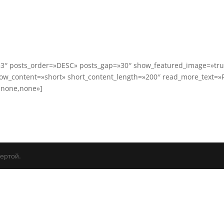
»3″ posts_order=»DESC» posts_gap=»30″ show_featured_image=»tr
ow_content=»short» short_content_length=»200″ read_more_text=
,none,none»]
ертой.