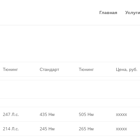
Главная
Услуг
Тюнинг
Стандарт
Тюнинг
Цена, руб.
247 Л.с.
435 Нм
505 Нм
xxxxx
214 Л.с.
245 Нм
265 Нм
xxxxx